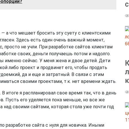
ропорции?
с
 — а что мешает бросить эту суету с клиентскими
огласен. Здесь есть один очень важный момент,
6
 просто не учли. При разработке сайтов клиентам
зработке своих, деньги получаешь потом и надолго.
ны именно сейчас. У меня жена и двое детей. Дети
К
акой либо проект и продвинет его, чтобы продать
л
доемкий, да и еще и затратный. В связи с этим
ниматься своими проектами, т.к. нет времени ждать.
 В итоге я распланировал свое время так, что в день
в. Пусть его уделяется пока меньше, но все же
та над своими сайтами, которая стола уже почти год
1
по разработке сайта с нуля для новичка. Иными