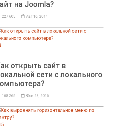
айт на Joomla?
227 605
Авг 16, 2014
8
ак открыть сайт в
окальной сети с локального
компьютера?
168 265
Фев 23, 2016
15