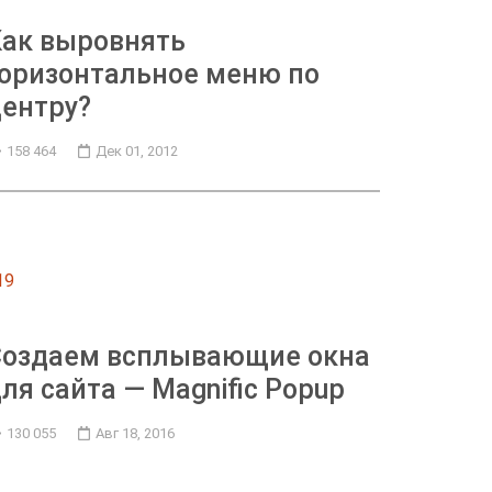
Как выровнять
оризонтальное меню по
ентру?
158 464
Дек 01, 2012
19
Создаем всплывающие окна
ля сайта — Magnific Popup
130 055
Авг 18, 2016