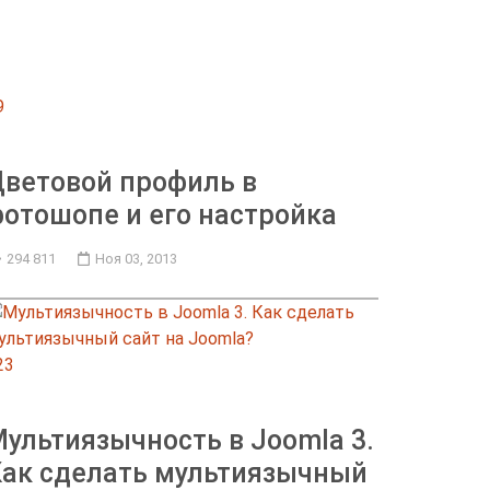
9
ветовой профиль в
отошопе и его настройка
294 811
Ноя 03, 2013
23
ультиязычность в Joomla 3.
ак сделать мультиязычный