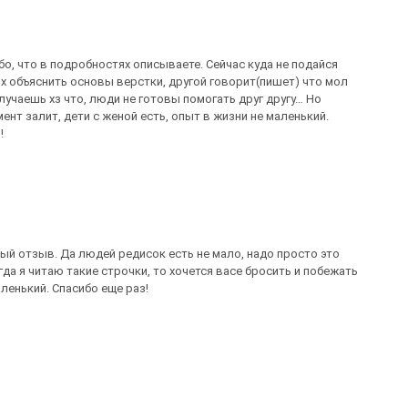
ибо, что в подробностях описываете. Сейчас куда не подайся
ах объяснить основы верстки, другой говорит(пишет) что мол
учаешь хз что, люди не готовы помогать друг другу… Но
ент залит, дети с женой есть, опыт в жизни не маленький.
!
й отзыв. Да людей редисок есть не мало, надо просто это
гда я читаю такие строчки, то хочется васе бросить и побежать
ленький. Спасибо еще раз!