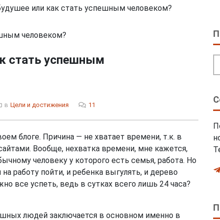
будушее или как стать успешным человеком?
П
ак стать успешным
С
в
Цели и достижения
11
П
оем блоге. Причина — не хватает времени, т.к. в
н
айтами. Вообще, нехватка времени, мне кажется,
Т
ычному человеку у которого есть семья, работа. Но
на работу пойти, и ребенка выгулять, и дерево
жно все успеть, ведь в сутках всего лишь 24 часа?
П
пешных людей заключается в основном именно в