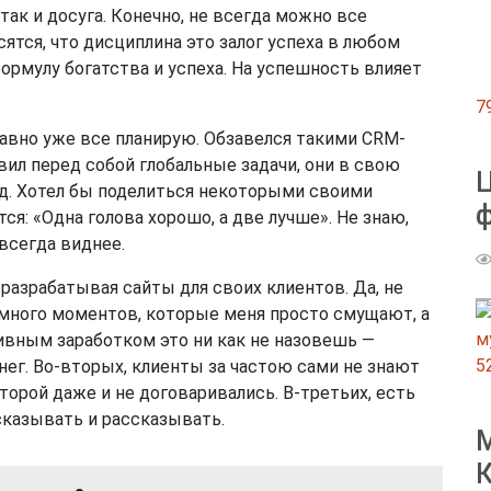
так и досуга. Конечно, не всегда можно все
ятся, что дисциплина это залог успеха в любом
формулу богатства и успеха. На успешность влияет
7
давно уже все планирую. Обзавелся такими CRM-
авил перед собой глобальные задачи, они в свою
Ц
.д. Хотел бы поделиться некоторыми своими
ф
ся: «Одна голова хорошо, а две лучше». Не знаю,
 всегда виднее.
разрабатывая сайты для своих клиентов. Да, не
т много моментов, которые меня просто смущают, а
ивным заработком это ни как не назовешь —
5
нег. Во-вторых, клиенты за частою сами не знают
которой даже и не договаривались. В-третьих, есть
сказывать и рассказывать.
М
К