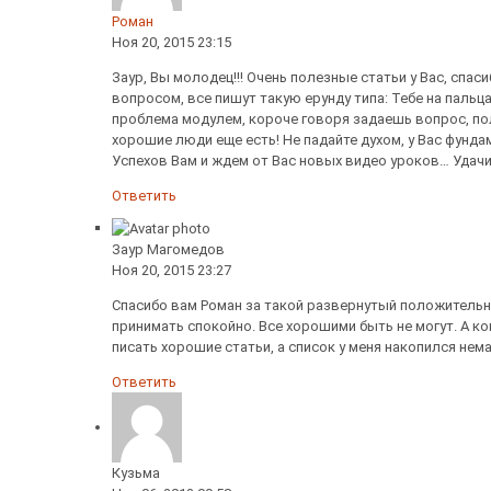
Роман
Ноя 20, 2015 23:15
Заур, Вы молодец!!! Очень полезные статьи у Вас, спас
вопросом, все пишут такую ерунду типа: Тебе на пальц
проблема модулем, короче говоря задаешь вопрос, пол
хорошие люди еще есть! Не падайте духом, у Вас фундам
Успехов Вам и ждем от Вас новых видео уроков… Удачи
Ответить
Заур Магомедов
Ноя 20, 2015 23:27
Спасибо вам Роман за такой развернутый положительны
принимать спокойно. Все хорошими быть не могут. А ко
писать хорошие статьи, а список у меня накопился нема
Ответить
Кузьма