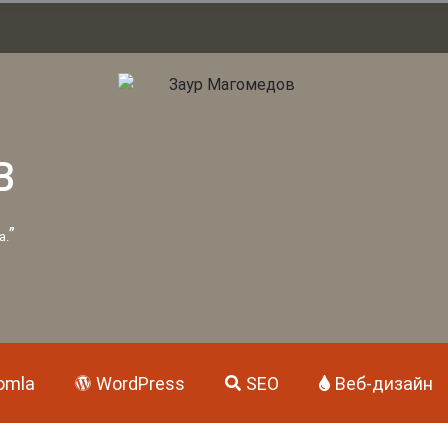
В
”
а.
omla
WordPress
SEO
Веб-дизайн