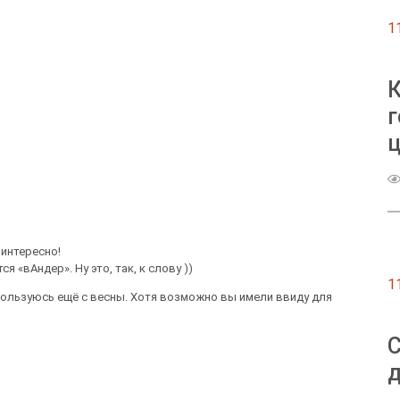
1
г
ц
 интересно!
 «вАндер». Ну это, так, к слову ))
1
 пользуюсь ещё с весны. Хотя возможно вы имели ввиду для
д