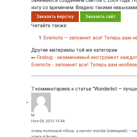
Занимаюсь созданием сайтов с 2009 года. 
ногу со временем. Владею такими навыками, как
Заказать верстку
Заказать сайт
Читайте также:
Evernote — запомнит все! Теперь вам н
Другие материалы той же категории
Firebug - незаменимый инструмент каждо
Evernote - запомнит все! Теперь вам необяз
7
комментариев к статье
"Wunderlist — лучш
M
Ноя 09, 2013 15:44
очень полезный обзор. а насчет wunder (немецкий) — не
здесь вУндер.