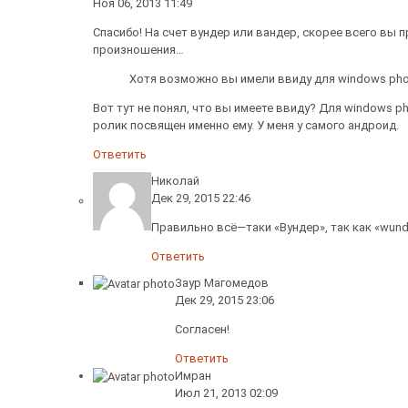
Ноя 06, 2013 11:49
Спасибо! На счет вундер или вандер, скорее всего вы п
произношения…
Хотя возможно вы имели ввиду для windows ph
Вот тут не понял, что вы имеете ввиду? Для windows pho
ролик посвящен именно ему. У меня у самого андроид.
Ответить
Николай
Дек 29, 2015 22:46
Правильно всё—таки «Вундер», так как «wund
Ответить
Заур Магомедов
Дек 29, 2015 23:06
Согласен!
Ответить
Имран
Июл 21, 2013 02:09