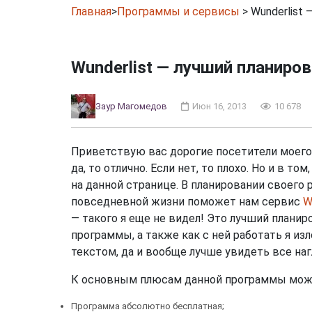
О жизни
Хостинг
Устрой
Главная
>
Программы и сервисы
>
Wunderlist
Wunderlist — лучший планиров
Цели и достижения
Заур Магомедов
Июн 16, 2013
10 678
Приветствую вас дорогие посетители моего 
да, то отлично. Если нет, то плохо. Но и в то
на данной странице. В планировании своего 
повседневной жизни поможет нам сервис
W
— такого я еще не видел! Это лучший планир
программы, а также как с ней работать я из
текстом, да и вообще лучше увидеть все наг
К основным плюсам данной программы мож
Программа абсолютно бесплатная;