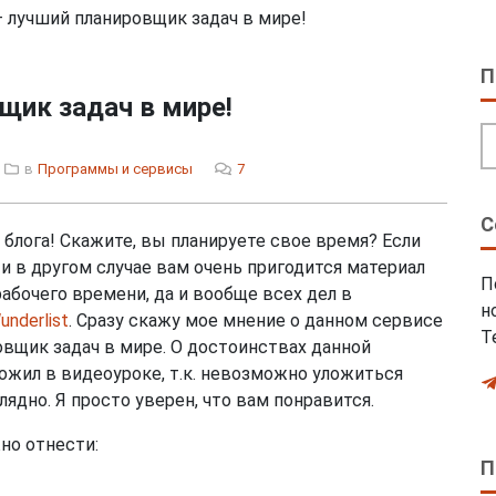
ства и гаджеты
Полезные советы
Прог
 — лучший планировщик задач в мире!
П
щик задач в мире!
в
Программы и сервисы
7
С
блога! Скажите, вы планируете свое время? Если
м, и в другом случае вам очень пригодится материал
П
рабочего времени, да и вообще всех дел в
н
underlist
. Сразу скажу мое мнение о данном сервисе
Т
овщик задач в мире. О достоинствах данной
ложил в видеоуроке, т.к. невозможно уложиться
лядно. Я просто уверен, что вам понравится.
но отнести:
П