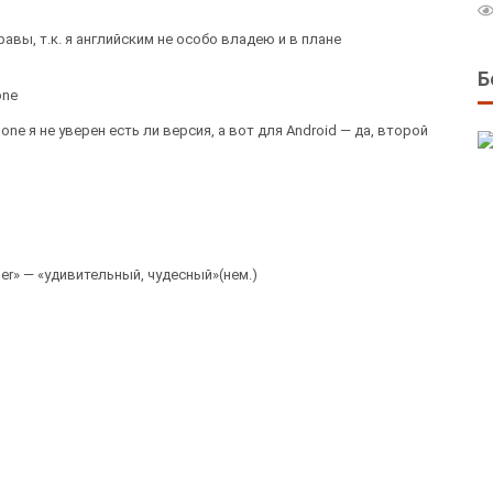
равы, т.к. я английским не особо владею и в плане
Б
one
ne я не уверен есть ли версия, а вот для Android — да, второй
er» — «удивительный, чудесный»(нем.)