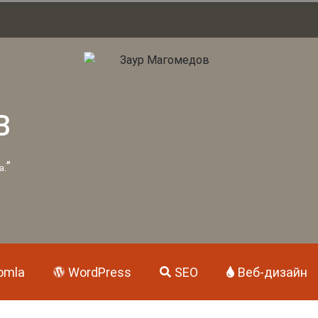
В
”
а.
omla
WordPress
SEO
Веб-дизайн