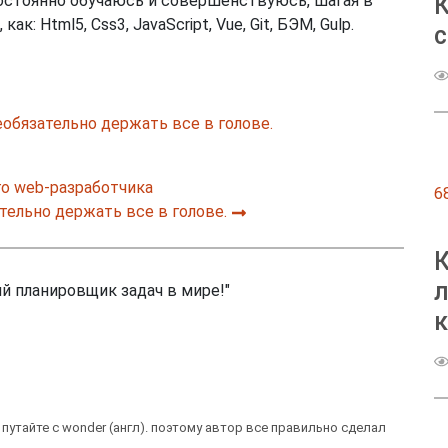
К
Постоянно обучаюсь и совершенствуюсь, шагая в
: Html5, Css3, JavaScript, Vue, Git, БЭМ, Gulp.
с
еобязательно держать все в голове.
го web-разработчика
6
ательно держать все в голове.
К
л
ий планировщик задач в мире!"
 путайте с wonder (англ). поэтому автор все правильно сделал