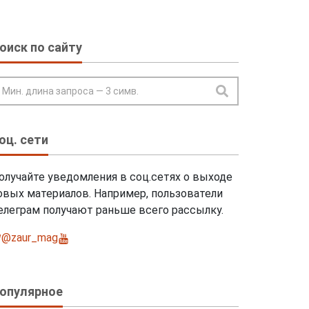
раммы и сервисы
оиск по сайту
оц. сети
олучайте уведомления в соц.сетях о выходе
овых материалов. Например, пользователи
елеграм получают раньше всего рассылку.
@zaur_mag
@ZaurmagRu
опулярное