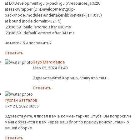
at D:\Development\gulp-pack\gulp\resources.js:6:20
at taskWrapper (D:\Development\gulp-
pack\node_modules\undertaker\lib\set-task.js:13:15)
at bound (node:domain:432:15)
[23:36:59] ‘build’ errored after 838 ms
[23:36:59] ‘default’ errored after 841 ms
не могли бы поправить?
Ответить
Заур Магомедов
Мар 02, 2024 01:48
Здравствуйте! Хорошо, гляну что там ..
Ответить
Руслан Батталов
Окт 21, 2022 08:55
Здравствуйте, я писал вам в комментариях Ютуба. Вы попросили
меня обратится к вам через ваш блог по поводу консультации о
вашей сборке.
Ответить