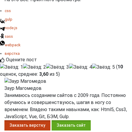
css
gulp
node.js
sass
webpack
верстка
Оцените пост
(
10
оценок, среднее:
3,60
из 5)
Заур Магомедов
Занимаюсь созданием сайтов с 2009 года. Постоянно
обучаюсь и совершенствуюсь, шагая в ногу со
временем. Владею такими навыками, как: Html5, Css3,
JavaScript, Vue, Git, БЭМ, Gulp.
Заказать верстку
Заказать сайт