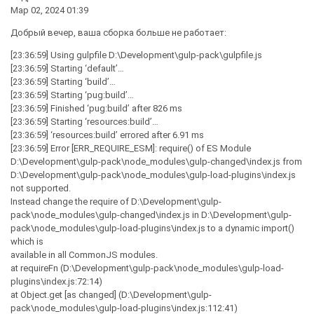
Мар 02, 2024 01:39
Добрый вечер, ваша сборка больше не работает:
[23:36:59] Using gulpfile D:\Development\gulp-pack\gulpfile.js
[23:36:59] Starting ‘default’…
[23:36:59] Starting ‘build’…
[23:36:59] Starting ‘pug:build’…
[23:36:59] Finished ‘pug:build’ after 826 ms
[23:36:59] Starting ‘resources:build’…
[23:36:59] ‘resources:build’ errored after 6.91 ms
[23:36:59] Error [ERR_REQUIRE_ESM]: require() of ES Module
D:\Development\gulp-pack\node_modules\gulp-changed\index.js from
D:\Development\gulp-pack\node_modules\gulp-load-plugins\index.js
not supported.
Instead change the require of D:\Development\gulp-
pack\node_modules\gulp-changed\index.js in D:\Development\gulp-
pack\node_modules\gulp-load-plugins\index.js to a dynamic import()
which is
available in all CommonJS modules.
at requireFn (D:\Development\gulp-pack\node_modules\gulp-load-
plugins\index.js:72:14)
at Object.get [as changed] (D:\Development\gulp-
pack\node_modules\gulp-load-plugins\index.js:112:41)