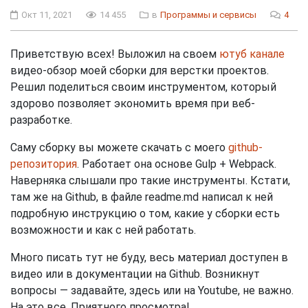
Окт 11, 2021
14 455
в
Программы и сервисы
4
Приветствую всех! Выложил на своем
ютуб канале
видео-обзор моей сборки для верстки проектов.
Решил поделиться своим инструментом, который
здорово позволяет экономить время при веб-
разработке.
Саму сборку вы можете скачать с моего
github-
репозитория
. Работает она основе Gulp + Webpack.
Наверняка слышали про такие инструменты. Кстати,
там же на Github, в файле readme.md написал к ней
подробную инструкцию о том, какие у сборки есть
возможности и как с ней работать.
Много писать тут не буду, весь материал доступен в
видео или в документации на Github. Возникнут
вопросы — задавайте, здесь или на Youtube, не важно.
На это все. Приятного просмотра!