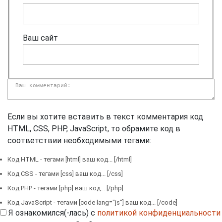
Ваш сайт
Если вы хотите вставить в текст комментария код
HTML, CSS, PHP, JavaScript, то обрамите код в
соответствии необходимыми тегами:
Код HTML - тегами [html] ваш код... [/html]
Код CSS - тегами [css] ваш код... [/css]
Код PHP - тегами [php] ваш код... [/php]
Код JavaScript - тегами [code lang="js"] ваш код... [/code]
Я ознакомился(-лась) с
политикой конфиденциальности