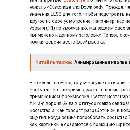
зайти в раздел
Customize
и отметить галочк
нажать «Customize and Download». Прежде, 
значения LESS для того, чтобы подстроить н
другое на свое усмотрение. Например, нас 
уровня (H1) по умолчанию, мы задаем свое з
применено к данному заголовку. Теперь ска
полная версия всего фреймворка.
Читайте также:
Анимированная кнопка 
Что касается меня, то у меня уже есть опыт
Bootstrap. Вот, например, можете посмотре
применением фреймворка Twitter Bootstrap 2
т.к. 3-я версия была в статусе realize candi
Bootstrap 3. Как говорят разработчики, в н
ощутил, когда решил попробовать bootstrap 
как картинки, а создаются с помощью шриф