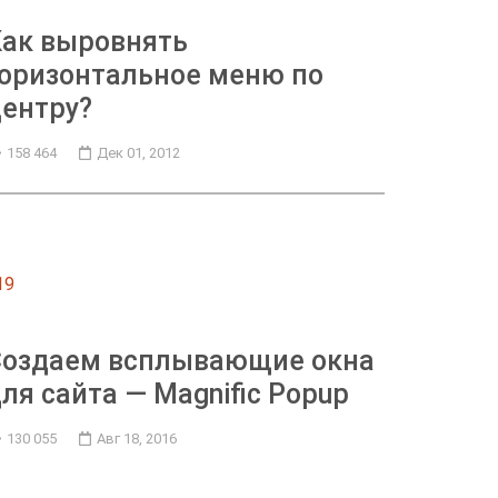
Как выровнять
оризонтальное меню по
ентру?
158 464
Дек 01, 2012
19
Создаем всплывающие окна
ля сайта — Magnific Popup
130 055
Авг 18, 2016