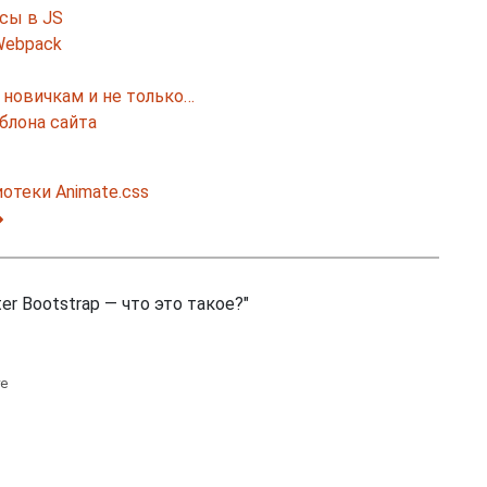
осы в JS
Webpack
 новичкам и не только…
блона сайта
отеки Animate.css
r Bootstrap — что это такое?"
те