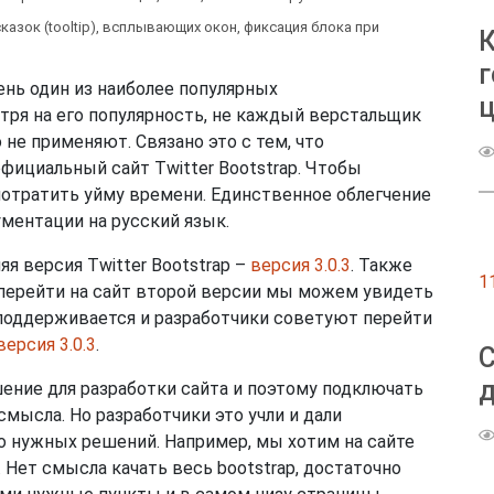
азок (tooltip), всплывающих окон, фиксация блока при
г
день один из наиболее популярных
ц
отря на его популярность, не каждый верстальщик
не применяют. Связано это с тем, что
фициальный сайт Twitter Bootstrap. Чтобы
потратить уйму времени. Единственное облегчение
ументации на русский язык.
я версия Twitter Bootstrap –
версия 3.0.3
. Также
1
и перейти на сайт второй версии мы можем увидеть
 поддерживается и разработчики советуют перейти
версия 3.0.3
.
д
шение для разработки сайта и поэтому подключать
смысла. Но разработчики это учли и дали
 нужных решений. Например, мы хотим на сайте
 Нет смысла качать весь bootstrap, достаточно