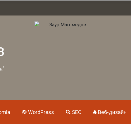
В
”
а.
omla
WordPress
SEO
Веб-дизайн