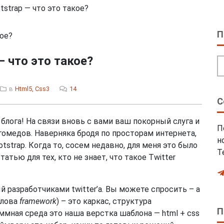
strap — что это такое?
П
— что это такое?
в
Html5, Css3
14
С
лога! На связи вновь с вами ваш покорный слуга и
П
гомедов. Наверняка бродя по просторам интернета,
н
otstrap. Когда то, сосем недавно, для меня это было
Т
атью для тех, кто не знает, что такое Twitter
й разработчиками twitter’a. Вы можете спросить – а
слова
framework
) – это каркас, структура
П
ммная среда это наша верстка шаблона — html + css