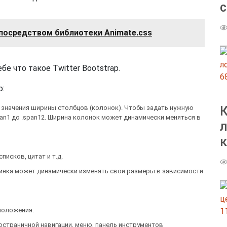
с
 посредством библиотеки Animate.css
е что такое Twitter Bootstrap.
6
p:
 значения ширины столбцов (колонок). Чтобы задать нужную
К
an1 до .span12. Ширина колонок может динамически меняться в
л
исков, цитат и т.д.
тинка может динамически изменять свои размеры в зависимости
положения.
1
остраничной навигации, меню, панель инструментов