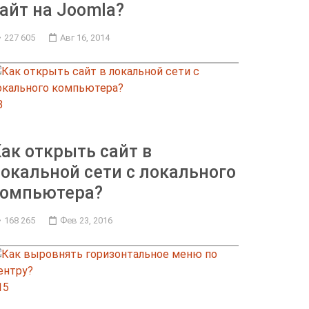
айт на Joomla?
227 605
Авг 16, 2014
8
ак открыть сайт в
окальной сети с локального
компьютера?
168 265
Фев 23, 2016
15