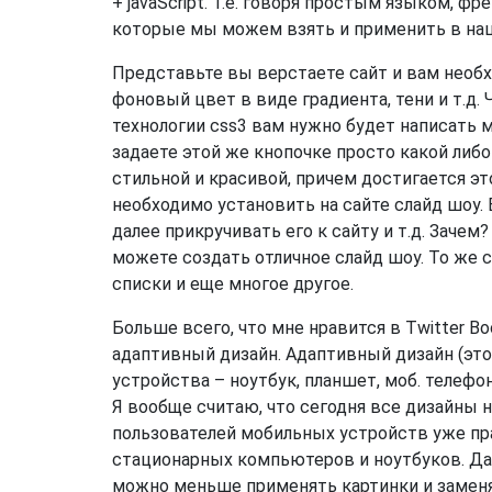
+ javaScript. Т.е. говоря простым языком, ф
которые мы можем взять и применить в наш
Представьте вы верстаете сайт и вам необх
фоновый цвет в виде градиента, тени и т.д
технологии css3 вам нужно будет написать м
задаете этой же кнопочке просто какой либо
стильной и красивой, причем достигается эт
необходимо установить на сайте слайд шоу. 
далее прикручивать его к сайту и т.д. Зачем
можете создать отличное слайд шоу. То же 
списки и еще многое другое.
Больше всего, что мне нравится в Twitter B
адаптивный дизайн. Адаптивный дизайн (это
устройства – ноутбук, планшет, моб. телефон
Я вообще считаю, что сегодня все дизайны н
пользователей мобильных устройств уже пр
стационарных компьютеров и ноутбуков. Да и
можно меньше применять картинки и заменят