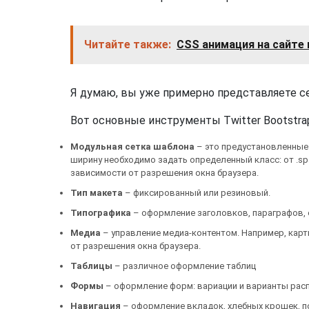
Читайте также:
CSS анимация на сайте
Я думаю, вы уже примерно представляете себ
Вот основные инструменты Twitter Bootstra
Модульная сетка шаблона
– это предустановленные
ширину необходимо задать определенный класс: от .sp
зависимости от разрешения окна браузера.
Тип макета
– фиксированный или резиновый.
Типографика
– оформление заголовков, параграфов, сп
Медиа
– управление медиа-контентом. Например, кар
от разрешения окна браузера.
Таблицы
– различное оформление таблиц
Формы
– оформление форм: вариации и варианты рас
Навигация
– оформление вкладок, хлебных крошек, п