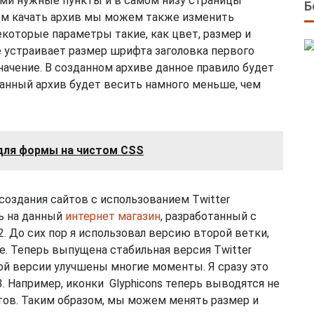
ами нужные пункты и в самом низу страницы
Б
чем качать архив мы можем также изменить
екоторые параметры такие, как цвет, размер и
не устраивает размер шрифта заголовка первого
начение. В созданном архиве данное правило будет
чанный архив будет весить намного меньше, чем
для формы на чистом CSS
 создания сайтов с использованием Twitter
ть на данный
интернет магазин
, разработанный с
. До сих пор я использовал версию второй ветки,
date. Теперь выпущена стабильная версия Twitter
овой версии улучшены многие моменты. Я сразу это
3. Например, иконки Glyphicons теперь выводятся не
тов. Таким образом, мы можем менять размер и