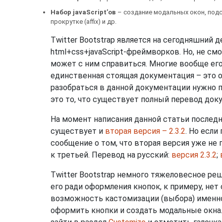
Набор
javaScript’ов
– создание модальных окон, подск
прокрутке (affix) и др.
Twitter Bootstrap является на сегодняшний 
html+css+javaScript-фреймворков. Но, не см
может с ним справиться. Многие вообще его 
единственная стоящая документация – это о
разобраться в данной документации нужно 
это то, что существует полный перевод док
На момент написания данной статьи последня
существует и
вторая версия – 2.3.2
. Но есл
сообщение о том, что вторая версия уже не
к третьей. Перевод на русский:
версия 2.3.2
;
Twitter Bootstrap немного тяжеловесное ре
его ради оформления кнопок, к примеру, нет 
возможность кастомизации (выбора) именно
оформить кнопки и создать модальные окна.