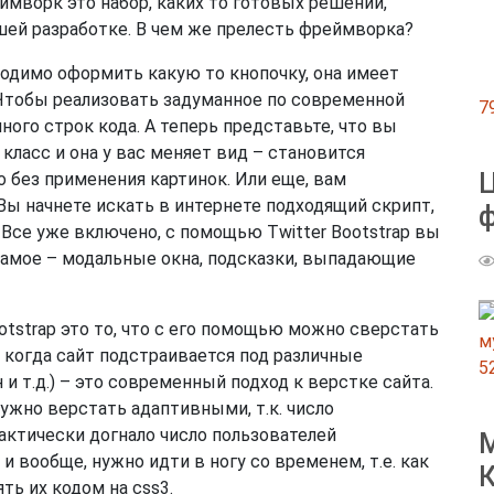
реймворк это набор, каких то готовых решений,
ей разработке. В чем же прелесть фреймворка?
одимо оформить какую то кнопочку, она имеет
. Чтобы реализовать задуманное по современной
7
ного строк кода. А теперь представьте, что вы
 класс и она у вас меняет вид – становится
Ц
о без применения картинок. Или еще, вам
Вы начнете искать в интернете подходящий скрипт,
ф
? Все уже включено, с помощью Twitter Bootstrap вы
самое – модальные окна, подсказки, выпадающие
ootstrap это то, что с его помощью можно сверстать
 когда сайт подстраивается под различные
5
 и т.д.) – это современный подход к верстке сайта.
ужно верстать адаптивными, т.к. число
актически догнало число пользователей
М
 вообще, нужно идти в ногу со временем, т.е. как
К
ь их кодом на css3.